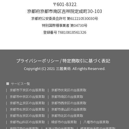
〒601-8322
京都府京都市南区吉祥院定成町30-103
京都府公安委員会許可 第612210530030号
特別国際種事業者 第04730号
登録番号 T6810818561326
プライバシーポリシー
/
特定商取引に基づく表記
Copyright (C) 2021 三居美術. All rights Reserved.
サービス一覧
京都市下京区の出張買取
京都市伏見区の出張買取
京都市中京区の出張買取
京都市南区の出張買取
京都市上京区の出張買取
京都市西京区の出張買取
京都市右京区の出張買取
京都市東山区の出張買取
京都市左京区の出張買取
京都市北区の出張買取
京都市山科区の出張買取
綾部市の出張買取
八幡市の出張買取
京田辺市の出張買取
木津川市の出張買取
綴喜郡井手町の出張買取