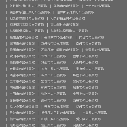
久世郡久御山町の出張買取
舞鶴市の出張買取
宇治市の出張買取
綴喜郡宇治田原町の出張買取
船井郡京丹波町の出張買取
相楽郡笠置町の出張買取
相楽郡精華町の出張買取
相楽郡和束町の出張買取
南山城村の出張買取
与謝郡伊根町の出張買取
与謝郡与謝野町の出張買取
福知山市の出張買取
長岡京市の出張買取
向日市の出張買取
城陽市の出張買取
京丹後市の出張買取
南丹市の出張買取
亀岡市の出張買取
乙訓郡大山崎町の出張買取
滋賀県の出張買取
吹田市の出張買取
茨木市の出張買取
豊中市の出張買取
高槻市の出張買取
箕面市の出張買取
大阪府の出張買取
奈良県の出張買取
神奈川県の出張買取
東京都内の出張買取
西宮市の出張買取
神戸市の出張買取
芦屋市の出張買取
三木市の出張買取
宝塚市の出張買取
豊岡市の出張買取
明石市の出張買取
朝来市の出張買取
加東市の出張買取
三田市の出張買取
淡路市の出張買取
小野市の出張買取
赤穂市の出張買取
高砂市の出張買取
西脇市の出張買取
たつの市の出張買取
宍粟市の出張買取
伊丹市の出張買取
丹波市の出張買取
揖保郡太子町の出張買取
三重県の出張買取
福井県の出張買取
和歌山県の出張買取
愛知県の出張買取
岐阜県の出張買取
富山県の出張買取
岡山県の出張買取