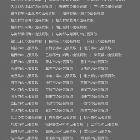
久世郡久御山町の出張買取
舞鶴市の出張買取
宇治市の出張買取
綴喜郡宇治田原町の出張買取
船井郡京丹波町の出張買取
相楽郡笠置町の出張買取
相楽郡精華町の出張買取
相楽郡和束町の出張買取
南山城村の出張買取
与謝郡伊根町の出張買取
与謝郡与謝野町の出張買取
福知山市の出張買取
長岡京市の出張買取
向日市の出張買取
城陽市の出張買取
京丹後市の出張買取
南丹市の出張買取
亀岡市の出張買取
乙訓郡大山崎町の出張買取
滋賀県の出張買取
吹田市の出張買取
茨木市の出張買取
豊中市の出張買取
高槻市の出張買取
箕面市の出張買取
大阪府の出張買取
奈良県の出張買取
神奈川県の出張買取
東京都内の出張買取
西宮市の出張買取
神戸市の出張買取
芦屋市の出張買取
三木市の出張買取
宝塚市の出張買取
豊岡市の出張買取
明石市の出張買取
朝来市の出張買取
加東市の出張買取
三田市の出張買取
淡路市の出張買取
小野市の出張買取
赤穂市の出張買取
高砂市の出張買取
西脇市の出張買取
たつの市の出張買取
宍粟市の出張買取
伊丹市の出張買取
丹波市の出張買取
揖保郡太子町の出張買取
三重県の出張買取
福井県の出張買取
和歌山県の出張買取
愛知県の出張買取
岐阜県の出張買取
富山県の出張買取
岡山県の出張買取