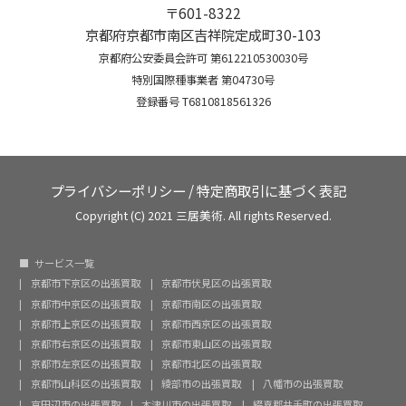
〒601-8322
京都府京都市南区吉祥院定成町30-103
京都府公安委員会許可 第612210530030号
特別国際種事業者 第04730号
登録番号 T6810818561326
プライバシーポリシー
/
特定商取引に基づく表記
Copyright (C) 2021 三居美術. All rights Reserved.
サービス一覧
京都市下京区の出張買取
京都市伏見区の出張買取
京都市中京区の出張買取
京都市南区の出張買取
京都市上京区の出張買取
京都市西京区の出張買取
京都市右京区の出張買取
京都市東山区の出張買取
京都市左京区の出張買取
京都市北区の出張買取
京都市山科区の出張買取
綾部市の出張買取
八幡市の出張買取
京田辺市の出張買取
木津川市の出張買取
綴喜郡井手町の出張買取