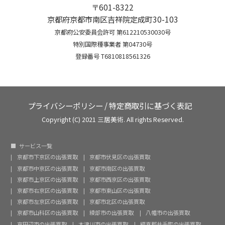
〒601-8322
京都府京都市南区吉祥院定成町30-103
京都府公安委員会許可 第612210530030号
特別国際種事業者 第04730号
登録番号 T6810818561326
プライバシーポリシー
/
特定商取引に基づく表記
Copyright (C) 2021 三居美術. All rights Reserved.
サービス一覧
京都市下京区の出張買取
京都市伏見区の出張買取
京都市中京区の出張買取
京都市南区の出張買取
京都市上京区の出張買取
京都市西京区の出張買取
京都市右京区の出張買取
京都市東山区の出張買取
京都市左京区の出張買取
京都市北区の出張買取
京都市山科区の出張買取
綾部市の出張買取
八幡市の出張買取
京田辺市の出張買取
木津川市の出張買取
綴喜郡井手町の出張買取