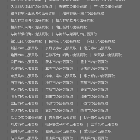
久世郡久御山町の出張買取
舞鶴市の出張買取
宇治市の出張買取
綴喜郡宇治田原町の出張買取
船井郡京丹波町の出張買取
相楽郡笠置町の出張買取
相楽郡精華町の出張買取
相楽郡和束町の出張買取
南山城村の出張買取
与謝郡伊根町の出張買取
与謝郡与謝野町の出張買取
福知山市の出張買取
長岡京市の出張買取
向日市の出張買取
城陽市の出張買取
京丹後市の出張買取
南丹市の出張買取
亀岡市の出張買取
乙訓郡大山崎町の出張買取
滋賀県の出張買取
吹田市の出張買取
茨木市の出張買取
豊中市の出張買取
高槻市の出張買取
箕面市の出張買取
大阪府の出張買取
奈良県の出張買取
神奈川県の出張買取
東京都内の出張買取
西宮市の出張買取
神戸市の出張買取
芦屋市の出張買取
三木市の出張買取
宝塚市の出張買取
豊岡市の出張買取
明石市の出張買取
朝来市の出張買取
加東市の出張買取
三田市の出張買取
淡路市の出張買取
小野市の出張買取
赤穂市の出張買取
高砂市の出張買取
西脇市の出張買取
たつの市の出張買取
宍粟市の出張買取
伊丹市の出張買取
丹波市の出張買取
揖保郡太子町の出張買取
三重県の出張買取
福井県の出張買取
和歌山県の出張買取
愛知県の出張買取
岐阜県の出張買取
富山県の出張買取
岡山県の出張買取