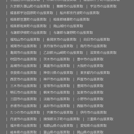
久世郡久御山町の出張買取
舞鶴市の出張買取
宇治市の出張買取
綴喜郡宇治田原町の出張買取
船井郡京丹波町の出張買取
相楽郡笠置町の出張買取
相楽郡精華町の出張買取
相楽郡和束町の出張買取
南山城村の出張買取
与謝郡伊根町の出張買取
与謝郡与謝野町の出張買取
福知山市の出張買取
長岡京市の出張買取
向日市の出張買取
城陽市の出張買取
京丹後市の出張買取
南丹市の出張買取
亀岡市の出張買取
乙訓郡大山崎町の出張買取
滋賀県の出張買取
吹田市の出張買取
茨木市の出張買取
豊中市の出張買取
高槻市の出張買取
箕面市の出張買取
大阪府の出張買取
奈良県の出張買取
神奈川県の出張買取
東京都内の出張買取
西宮市の出張買取
神戸市の出張買取
芦屋市の出張買取
三木市の出張買取
宝塚市の出張買取
豊岡市の出張買取
明石市の出張買取
朝来市の出張買取
加東市の出張買取
三田市の出張買取
淡路市の出張買取
小野市の出張買取
赤穂市の出張買取
高砂市の出張買取
西脇市の出張買取
たつの市の出張買取
宍粟市の出張買取
伊丹市の出張買取
丹波市の出張買取
揖保郡太子町の出張買取
三重県の出張買取
福井県の出張買取
和歌山県の出張買取
愛知県の出張買取
岐阜県の出張買取
富山県の出張買取
岡山県の出張買取