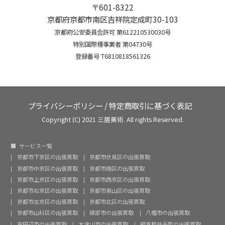
〒601-8322
京都府京都市南区吉祥院定成町30-103
京都府公安委員会許可 第612210530030号
特別国際種事業者 第04730号
登録番号 T6810818561326
プライバシーポリシー
/
特定商取引に基づく表記
Copyright (C) 2021 三居美術. All rights Reserved.
サービス一覧
京都市下京区の出張買取
京都市伏見区の出張買取
京都市中京区の出張買取
京都市南区の出張買取
京都市上京区の出張買取
京都市西京区の出張買取
京都市右京区の出張買取
京都市東山区の出張買取
京都市左京区の出張買取
京都市北区の出張買取
京都市山科区の出張買取
綾部市の出張買取
八幡市の出張買取
京田辺市の出張買取
木津川市の出張買取
綴喜郡井手町の出張買取