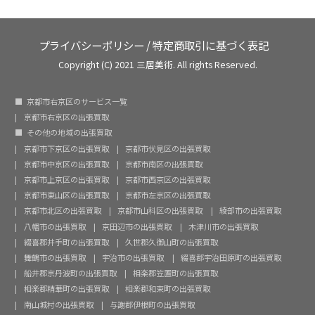
プライバシーポリシー
/
特定商取引に基づく表記
Copyright (C) 2021 三居美術. All rights Reserved.
京都市右京区のサービス一覧
京都市右京区の出張買取
その他の地域の出張買取
京都市下京区の出張買取
京都市伏見区の出張買取
京都市中京区の出張買取
京都市南区の出張買取
京都市上京区の出張買取
京都市西京区の出張買取
京都市東山区の出張買取
京都市左京区の出張買取
京都市北区の出張買取
京都市山科区の出張買取
綾部市の出張買取
八幡市の出張買取
京田辺市の出張買取
木津川市の出張買取
綴喜郡井手町の出張買取
久世郡久御山町の出張買取
舞鶴市の出張買取
宇治市の出張買取
綴喜郡宇治田原町の出張買取
船井郡京丹波町の出張買取
相楽郡笠置町の出張買取
相楽郡精華町の出張買取
相楽郡和束町の出張買取
南山城村の出張買取
与謝郡伊根町の出張買取