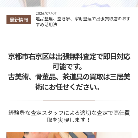
2026年｜夏季営業のご案内
2026/07/07
遺品整理、空き家、家財整理で出張買取店のおす
最新情報
すめ活用法
2026/02/04
お問い合せから出張買取の流れ
京都市右京区は出張無料査定で即日対応
2026/07/24
2026年｜夏季営業のご案内
可能です。
古美術、骨董品、茶道具の買取は三居美
術にお任せください。
経験豊な査定スタッフによる適切な査定で高価買
取を実現します！