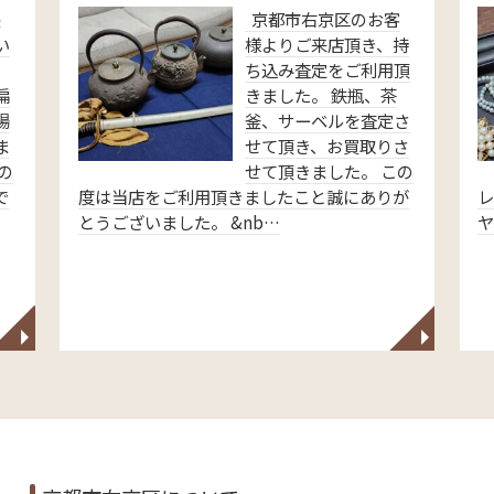
張
京都市右京区のお客
い
様よりご来店頂き、持
ち込み査定をご利用頂
扁
きました。 鉄瓶、茶
場
釜、サーベルを査定さ
ま
せて頂き、お買取りさ
の
せて頂きました。 この
で
度は当店をご利用頂きましたこと誠にありが
レ
とうございました。 &nb…
◥
◥