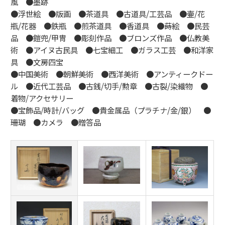
風 ●墨跡
●浮世絵 ●版画 ●茶道具 ●古道具/工芸品 ●壷/花
瓶/花器 ●鉄瓶 ●煎茶道具 ●香道具 ●蒔絵 ●民芸
品 ●鎧兜/甲冑 ●彫刻作品 ●ブロンズ作品 ●仏教美
術 ●アイヌ古民具 ●七宝細工 ●ガラス工芸 ●和洋家
具 ●文房四宝
●中国美術 ●朝鮮美術 ●西洋美術 ●アンティークドー
ル ●近代工芸品 ●古銭/切手/勲章 ●古裂/染織物 ●
着物/アクセサリー
●宝飾品/時計/バッグ ●貴金属品（プラチナ/金/銀） ●
珊瑚 ●カメラ ●贈答品