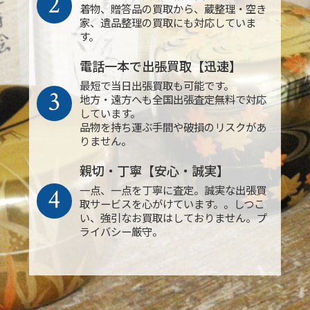
2
着物、贈答品の買取から、蔵整理・空き
家、遺品整理の買取にも対応していま
す。
電話一本で出張買取【迅速】
最短で当日出張買取も可能です。
3
地方・遠方へも全国出張査定無料で対応
しています。
品物を持ち運ぶ手間や破損のリスクがあ
りません。
親切・丁寧【安心・誠実】
4
一点、一点を丁寧に査定。誠実な出張買
取サービスを心がけています。。しつこ
い、強引なお買取はしておりません。プ
ライバシー厳守。