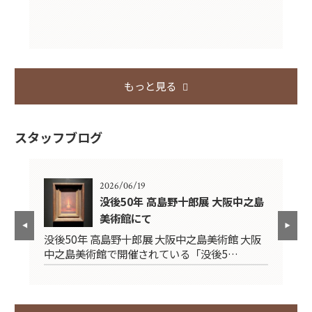
もっと見る
スタッフブログ
2026/06/19
の時
没後50年 高島野十郎展 大阪中之島
美術館にて
車
て
没後50年 高島野十郎展 大阪中之島美術館 大阪
が
中之島美術館で開催されている「没後5…