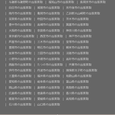
与謝郡与謝野町の出張買取
福知山市の出張買取
長岡京市の出張買取
向日市の出張買取
城陽市の出張買取
京丹後市の出張買取
南丹市の出張買取
亀岡市の出張買取
乙訓郡大山崎町の出張買取
滋賀県の出張買取
吹田市の出張買取
茨木市の出張買取
豊中市の出張買取
高槻市の出張買取
箕面市の出張買取
大阪府の出張買取
奈良県の出張買取
神奈川県の出張買取
東京都内の出張買取
西宮市の出張買取
神戸市の出張買取
芦屋市の出張買取
三木市の出張買取
宝塚市の出張買取
豊岡市の出張買取
明石市の出張買取
朝来市の出張買取
加東市の出張買取
三田市の出張買取
淡路市の出張買取
小野市の出張買取
赤穂市の出張買取
高砂市の出張買取
西脇市の出張買取
たつの市の出張買取
宍粟市の出張買取
伊丹市の出張買取
丹波市の出張買取
揖保郡太子町の出張買取
三重県の出張買取
福井県の出張買取
和歌山県の出張買取
愛知県の出張買取
岐阜県の出張買取
富山県の出張買取
岡山県の出張買取
島根県の出張買取
鳥取県の出張買取
広島県の出張買取
徳島県の出張買取
香川県の出張買取
姫路市の出張買取
愛媛県の出張買取
高知県の出張買取
石川県の出張買取
山口県の出張買取