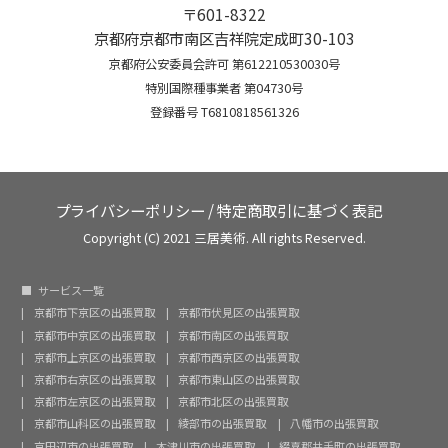
〒601-8322
京都府京都市南区吉祥院定成町30-103
京都府公安委員会許可 第612210530030号
特別国際種事業者 第04730号
登録番号 T6810818561326
プライバシーポリシー
/
特定商取引に基づく表記
Copyright (C) 2021 三居美術. All rights Reserved.
サービス一覧
京都市下京区の出張買取
京都市伏見区の出張買取
京都市中京区の出張買取
京都市南区の出張買取
京都市上京区の出張買取
京都市西京区の出張買取
京都市右京区の出張買取
京都市東山区の出張買取
京都市左京区の出張買取
京都市北区の出張買取
京都市山科区の出張買取
綾部市の出張買取
八幡市の出張買取
京田辺市の出張買取
木津川市の出張買取
綴喜郡井手町の出張買取