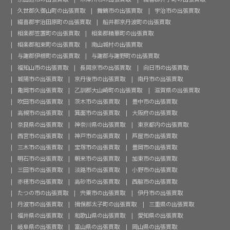
久世郡久御山町の出張買取
舞鶴市の出張買取
宇治市の出張買取
綴喜郡宇治田原町の出張買取
船井郡京丹波町の出張買取
相楽郡笠置町の出張買取
相楽郡精華町の出張買取
相楽郡和束町の出張買取
南山城村の出張買取
与謝郡伊根町の出張買取
与謝郡与謝野町の出張買取
福知山市の出張買取
長岡京市の出張買取
向日市の出張買取
城陽市の出張買取
京丹後市の出張買取
南丹市の出張買取
亀岡市の出張買取
乙訓郡大山崎町の出張買取
滋賀県の出張買取
吹田市の出張買取
茨木市の出張買取
豊中市の出張買取
高槻市の出張買取
箕面市の出張買取
大阪府の出張買取
奈良県の出張買取
神奈川県の出張買取
東京都内の出張買取
西宮市の出張買取
神戸市の出張買取
芦屋市の出張買取
三木市の出張買取
宝塚市の出張買取
豊岡市の出張買取
明石市の出張買取
朝来市の出張買取
加東市の出張買取
三田市の出張買取
淡路市の出張買取
小野市の出張買取
赤穂市の出張買取
高砂市の出張買取
西脇市の出張買取
たつの市の出張買取
宍粟市の出張買取
伊丹市の出張買取
丹波市の出張買取
揖保郡太子町の出張買取
三重県の出張買取
福井県の出張買取
和歌山県の出張買取
愛知県の出張買取
岐阜県の出張買取
富山県の出張買取
岡山県の出張買取