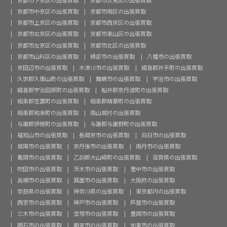
京都市中京区の出張買取
京都市南区の出張買取
京都市上京区の出張買取
京都市西京区の出張買取
京都市右京区の出張買取
京都市東山区の出張買取
京都市左京区の出張買取
京都市北区の出張買取
京都市山科区の出張買取
綾部市の出張買取
八幡市の出張買取
京田辺市の出張買取
木津川市の出張買取
綴喜郡井手町の出張買取
久世郡久御山町の出張買取
舞鶴市の出張買取
宇治市の出張買取
綴喜郡宇治田原町の出張買取
船井郡京丹波町の出張買取
相楽郡笠置町の出張買取
相楽郡精華町の出張買取
相楽郡和束町の出張買取
南山城村の出張買取
与謝郡伊根町の出張買取
与謝郡与謝野町の出張買取
福知山市の出張買取
長岡京市の出張買取
向日市の出張買取
城陽市の出張買取
京丹後市の出張買取
南丹市の出張買取
亀岡市の出張買取
乙訓郡大山崎町の出張買取
滋賀県の出張買取
吹田市の出張買取
茨木市の出張買取
豊中市の出張買取
高槻市の出張買取
箕面市の出張買取
大阪府の出張買取
奈良県の出張買取
神奈川県の出張買取
東京都内の出張買取
西宮市の出張買取
神戸市の出張買取
芦屋市の出張買取
三木市の出張買取
宝塚市の出張買取
豊岡市の出張買取
明石市の出張買取
朝来市の出張買取
加東市の出張買取