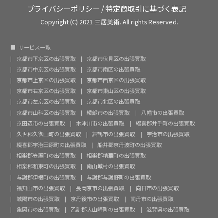
プライバシーポリシー
/
特定商取引に基づく表記
Copyright (C) 2021 三居美術. All rights Reserved.
サービス一覧
京都市下京区の出張買取
京都市伏見区の出張買取
京都市中京区の出張買取
京都市南区の出張買取
京都市上京区の出張買取
京都市西京区の出張買取
京都市右京区の出張買取
京都市東山区の出張買取
京都市左京区の出張買取
京都市北区の出張買取
京都市山科区の出張買取
綾部市の出張買取
八幡市の出張買取
京田辺市の出張買取
木津川市の出張買取
綴喜郡井手町の出張買取
久世郡久御山町の出張買取
舞鶴市の出張買取
宇治市の出張買取
綴喜郡宇治田原町の出張買取
船井郡京丹波町の出張買取
相楽郡笠置町の出張買取
相楽郡精華町の出張買取
相楽郡和束町の出張買取
南山城村の出張買取
与謝郡伊根町の出張買取
与謝郡与謝野町の出張買取
福知山市の出張買取
長岡京市の出張買取
向日市の出張買取
城陽市の出張買取
京丹後市の出張買取
南丹市の出張買取
亀岡市の出張買取
乙訓郡大山崎町の出張買取
滋賀県の出張買取