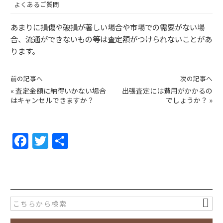
よくあるご質問
あまりに損傷や破損が著しい場合や市場での需要がない場
合、流通ができないもの等は査定額がつけられないことがあ
ります。
前の記事へ
次の記事へ
«
査定金額に納得いかない場合
出張査定には費用がかかるの
はキャンセルできますか？
でしょうか？
»
F
T
共
a
w
有
c
itt
e
er
b
o