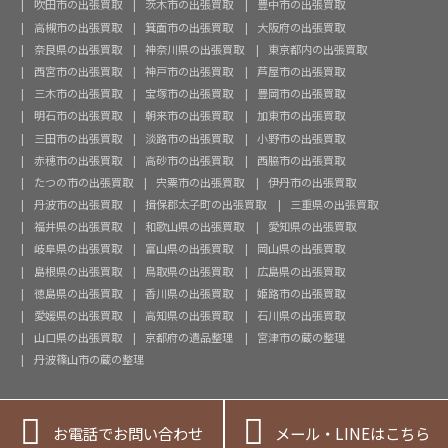
吹田市の出張買取
茨木市の出張買取
豊中市の出張買取
高槻市の出張買取
箕面市の出張買取
大阪府の出張買取
奈良県の出張買取
神奈川県の出張買取
東京都内の出張買取
西宮市の出張買取
神戸市の出張買取
芦屋市の出張買取
三木市の出張買取
宝塚市の出張買取
豊岡市の出張買取
明石市の出張買取
朝来市の出張買取
加東市の出張買取
三田市の出張買取
淡路市の出張買取
小野市の出張買取
赤穂市の出張買取
高砂市の出張買取
西脇市の出張買取
たつの市の出張買取
宍粟市の出張買取
伊丹市の出張買取
丹波市の出張買取
揖保郡太子町の出張買取
三重県の出張買取
福井県の出張買取
和歌山県の出張買取
愛知県の出張買取
岐阜県の出張買取
富山県の出張買取
岡山県の出張買取
島根県の出張買取
鳥取県の出張買取
広島県の出張買取
徳島県の出張買取
香川県の出張買取
姫路市の出張買取
愛媛県の出張買取
高知県の出張買取
石川県の出張買取
山口県の出張買取
京都府の遺品整理
宮津市の蔵の整理
丹波篠山市の蔵の整理


お電話でお問い合わせ
メール・LINEはこちら