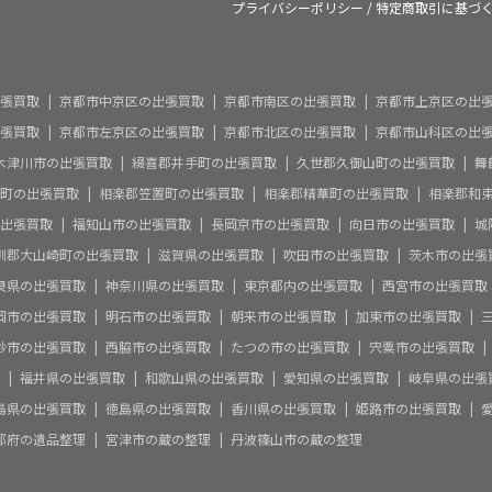
プライバシーポリシー
/
特定商取引に基づ
張買取
京都市中京区の出張買取
京都市南区の出張買取
京都市上京区の出
張買取
京都市左京区の出張買取
京都市北区の出張買取
京都市山科区の出
木津川市の出張買取
綴喜郡井手町の出張買取
久世郡久御山町の出張買取
舞
町の出張買取
相楽郡笠置町の出張買取
相楽郡精華町の出張買取
相楽郡和
出張買取
福知山市の出張買取
長岡京市の出張買取
向日市の出張買取
城
訓郡大山崎町の出張買取
滋賀県の出張買取
吹田市の出張買取
茨木市の出張
良県の出張買取
神奈川県の出張買取
東京都内の出張買取
西宮市の出張買取
岡市の出張買取
明石市の出張買取
朝来市の出張買取
加東市の出張買取
砂市の出張買取
西脇市の出張買取
たつの市の出張買取
宍粟市の出張買取
福井県の出張買取
和歌山県の出張買取
愛知県の出張買取
岐阜県の出張
島県の出張買取
徳島県の出張買取
香川県の出張買取
姫路市の出張買取
都府の遺品整理
宮津市の蔵の整理
丹波篠山市の蔵の整理