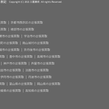
く表記
Copyright (C) 2021 三居美術. All rights Reserved.
張買取
京都市西京区の出張買取
張買取
綾部市の出張買取
鶴市の出張買取
宇治市の出張買取
束町の出張買取
南山城村の出張買取
陽市の出張買取
京丹後市の出張買取
買取
豊中市の出張買取
高槻市の出張買取
神戸市の出張買取
芦屋市の出張買取
三田市の出張買取
淡路市の出張買取
伊丹市の出張買取
丹波市の出張買取
買取
富山県の出張買取
岡山県の出張買取
愛媛県の出張買取
高知県の出張買取