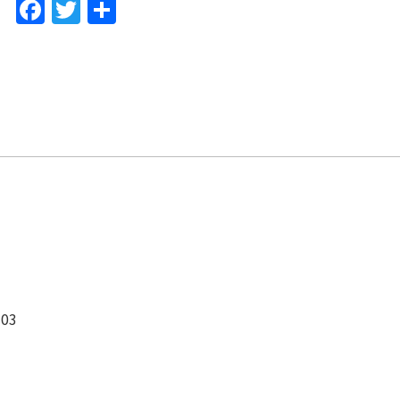
F
T
共
a
w
有
c
itt
e
er
b
o
o
k
03