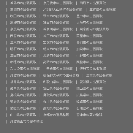
城陽市の出張買取
京丹後市の出張買取
南丹市の出張買取
亀岡市の出張買取
乙訓郡大山崎町の出張買取
滋賀県の出張買取
吹田市の出張買取
茨木市の出張買取
豊中市の出張買取
高槻市の出張買取
箕面市の出張買取
大阪府の出張買取
奈良県の出張買取
神奈川県の出張買取
東京都内の出張買取
西宮市の出張買取
神戸市の出張買取
芦屋市の出張買取
三木市の出張買取
宝塚市の出張買取
豊岡市の出張買取
明石市の出張買取
朝来市の出張買取
加東市の出張買取
三田市の出張買取
淡路市の出張買取
小野市の出張買取
赤穂市の出張買取
高砂市の出張買取
西脇市の出張買取
たつの市の出張買取
宍粟市の出張買取
伊丹市の出張買取
丹波市の出張買取
揖保郡太子町の出張買取
三重県の出張買取
福井県の出張買取
和歌山県の出張買取
愛知県の出張買取
岐阜県の出張買取
富山県の出張買取
岡山県の出張買取
島根県の出張買取
鳥取県の出張買取
広島県の出張買取
徳島県の出張買取
香川県の出張買取
姫路市の出張買取
愛媛県の出張買取
高知県の出張買取
石川県の出張買取
山口県の出張買取
京都府の遺品整理
宮津市の蔵の整理
丹波篠山市の蔵の整理