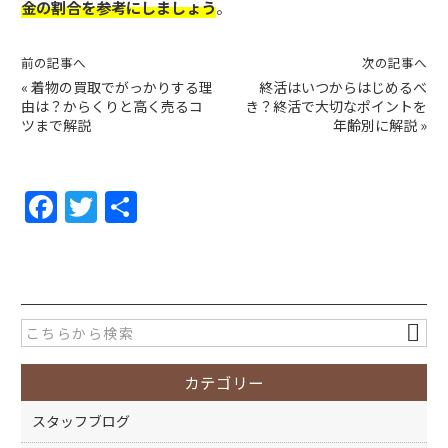
金の割合を参考にしましょう
。
前の記事へ
次の記事へ
«
着物の買取でがっかりする理
終活はいつからはじめるべ
由は？からくりと高く売るコ
き？終活で大切なポイントを
ツまで解説
年齢別に解説
»
F
T
共
a
w
有
c
itt
e
er
b
o
カテゴリー
o
k
スタッフブログ