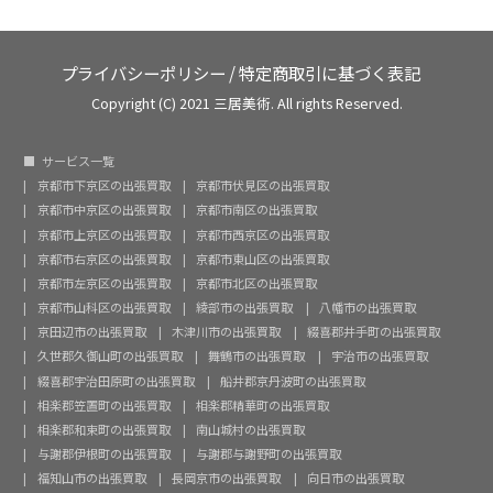
プライバシーポリシー
/
特定商取引に基づく表記
Copyright (C) 2021 三居美術. All rights Reserved.
サービス一覧
京都市下京区の出張買取
京都市伏見区の出張買取
京都市中京区の出張買取
京都市南区の出張買取
京都市上京区の出張買取
京都市西京区の出張買取
京都市右京区の出張買取
京都市東山区の出張買取
京都市左京区の出張買取
京都市北区の出張買取
京都市山科区の出張買取
綾部市の出張買取
八幡市の出張買取
京田辺市の出張買取
木津川市の出張買取
綴喜郡井手町の出張買取
久世郡久御山町の出張買取
舞鶴市の出張買取
宇治市の出張買取
綴喜郡宇治田原町の出張買取
船井郡京丹波町の出張買取
相楽郡笠置町の出張買取
相楽郡精華町の出張買取
相楽郡和束町の出張買取
南山城村の出張買取
与謝郡伊根町の出張買取
与謝郡与謝野町の出張買取
福知山市の出張買取
長岡京市の出張買取
向日市の出張買取