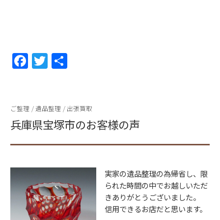
F
T
共
a
w
有
c
itt
e
er
ご整理
/
遺品整理
/
出張買取
b
兵庫県宝塚市のお客様の声
o
o
k
実家の遺品整理の為帰省し、限
られた時間の中でお越しいただ
きありがとうございました。
信用できるお店だと思います。