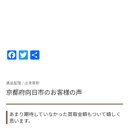
F
T
共
a
w
有
c
itt
e
er
遺品整理
/
出張買取
b
京都府向日市のお客様の声
o
o
あまり期待していなかった買取金額もついて嬉しく
k
思います。