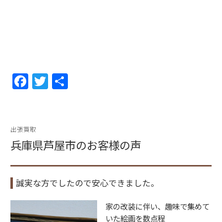
F
T
共
a
w
有
c
itt
e
er
出張買取
b
兵庫県芦屋市のお客様の声
o
o
誠実な方でしたので安心できました。
k
家の改装に伴い、趣味で集めて
いた絵画を数点程