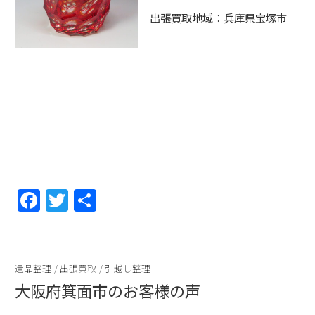
出張買取地域：兵庫県宝塚市
F
T
共
a
w
有
c
itt
e
er
遺品整理
/
出張買取
/
引越し整理
b
大阪府箕面市のお客様の声
o