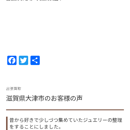
F
T
共
a
w
有
c
itt
e
er
出張買取
b
滋賀県大津市のお客様の声
o
o
昔から好きで少しづつ集めていたジュエリーの整理
k
をすることにしました。