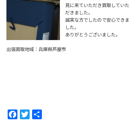
見に来ていただき買取していた
だきました。
誠実な方でしたので安心できま
した。
ありがとうございました。
出張買取地域：兵庫県芦屋市
F
T
共
a
w
有
c
itt