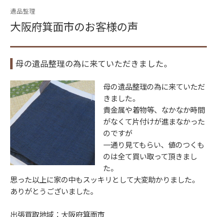
e
er
遺品整理
b
大阪府箕面市のお客様の声
o
o
母の遺品整理の為に来ていただきました。
k
母の遺品整理の為に来ていただ
きました。
貴金属や着物等、なかなか時間
がなくて片付けが進まなかった
のですが
一通り見てもらい、値のつくも
のは全て買い取って頂きまし
た。
思った以上に家の中もスッキリとして大変助かりました。
ありがとうございました。
出張買取地域：大阪府箕面市