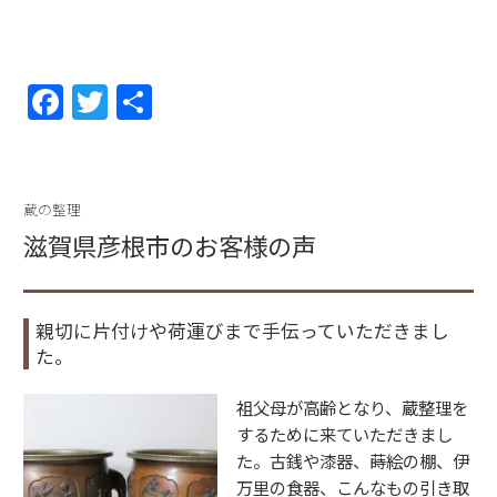
F
T
共
a
w
有
c
itt
e
er
蔵の整理
b
滋賀県彦根市のお客様の声
o
o
親切に片付けや荷運びまで手伝っていただきまし
k
た。
祖父母が高齢となり、蔵整理を
するために来ていただきまし
た。古銭や漆器、蒔絵の棚、伊
万里の食器、こんなもの引き取