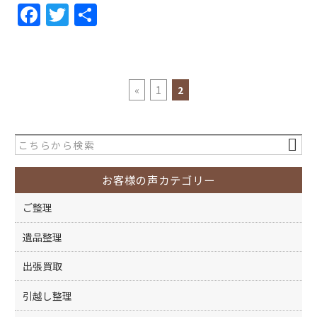
F
T
共
a
w
有
c
itt
e
er
«
1
2
b
o
o
k
お客様の声カテゴリー
ご整理
遺品整理
出張買取
引越し整理