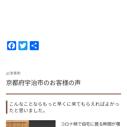
F
T
共
a
w
有
c
itt
e
er
出張買取
b
京都府宇治市のお客様の声
o
o
こんなことならもっと早くに来てもらえればよかっ
k
たと思いました。
コロナ禍で自宅に居る時間が増