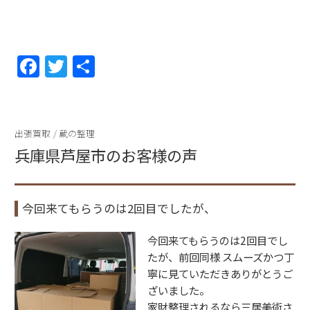
F
T
共
a
w
有
c
itt
e
er
出張買取
/
蔵の整理
b
兵庫県芦屋市のお客様の声
o
o
今回来てもらうのは2回目でしたが、
k
今回来てもらうのは2回目でし
たが、前回同様 スムーズかつ丁
寧に見ていただきありがとうご
ざいました。
家財整理されるなら三居美術さ