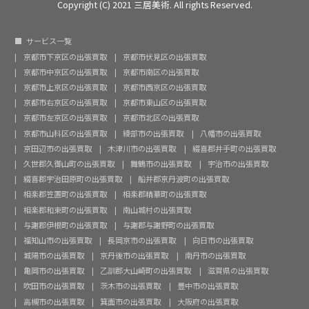
Copyright (C) 2021 三居美術. All rights Reserved.
サービス一覧
京都市下京区の出張買取
京都市伏見区の出張買取
京都市中京区の出張買取
京都市南区の出張買取
京都市上京区の出張買取
京都市西京区の出張買取
京都市右京区の出張買取
京都市東山区の出張買取
京都市左京区の出張買取
京都市北区の出張買取
京都市山科区の出張買取
綾部市の出張買取
八幡市の出張買取
京田辺市の出張買取
木津川市の出張買取
綴喜郡井手町の出張買取
久世郡久御山町の出張買取
舞鶴市の出張買取
宇治市の出張買取
綴喜郡宇治田原町の出張買取
船井郡京丹波町の出張買取
相楽郡笠置町の出張買取
相楽郡精華町の出張買取
相楽郡和束町の出張買取
南山城村の出張買取
与謝郡伊根町の出張買取
与謝郡与謝野町の出張買取
福知山市の出張買取
長岡京市の出張買取
向日市の出張買取
城陽市の出張買取
京丹後市の出張買取
南丹市の出張買取
亀岡市の出張買取
乙訓郡大山崎町の出張買取
滋賀県の出張買取
吹田市の出張買取
茨木市の出張買取
豊中市の出張買取
高槻市の出張買取
箕面市の出張買取
大阪府の出張買取