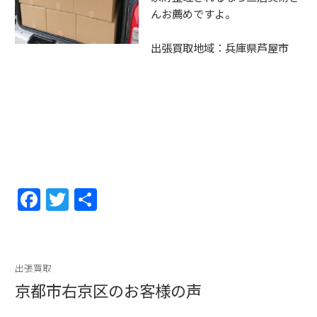
んお薦めですよ。
出張買取地域：兵庫県芦屋市
F
T
共
a
w
有
c
itt
e
er
出張買取
b
京都市右京区のお客様の声
o