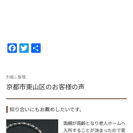
F
T
共
a
w
有
c
itt
e
er
引越し整理
b
京都市東山区のお客様の声
o
o
知り合いにもお薦めしたいです。
k
両親が高齢となり老人ホームへ
入所することが決まったので実