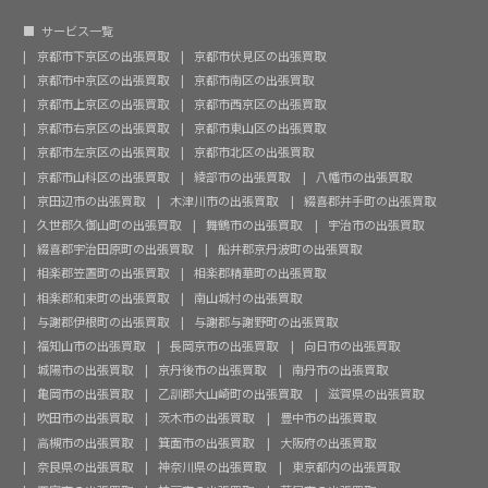
サービス一覧
京都市下京区の出張買取
京都市伏見区の出張買取
京都市中京区の出張買取
京都市南区の出張買取
京都市上京区の出張買取
京都市西京区の出張買取
京都市右京区の出張買取
京都市東山区の出張買取
京都市左京区の出張買取
京都市北区の出張買取
京都市山科区の出張買取
綾部市の出張買取
八幡市の出張買取
京田辺市の出張買取
木津川市の出張買取
綴喜郡井手町の出張買取
久世郡久御山町の出張買取
舞鶴市の出張買取
宇治市の出張買取
綴喜郡宇治田原町の出張買取
船井郡京丹波町の出張買取
相楽郡笠置町の出張買取
相楽郡精華町の出張買取
相楽郡和束町の出張買取
南山城村の出張買取
与謝郡伊根町の出張買取
与謝郡与謝野町の出張買取
福知山市の出張買取
長岡京市の出張買取
向日市の出張買取
城陽市の出張買取
京丹後市の出張買取
南丹市の出張買取
亀岡市の出張買取
乙訓郡大山崎町の出張買取
滋賀県の出張買取
吹田市の出張買取
茨木市の出張買取
豊中市の出張買取
高槻市の出張買取
箕面市の出張買取
大阪府の出張買取
奈良県の出張買取
神奈川県の出張買取
東京都内の出張買取