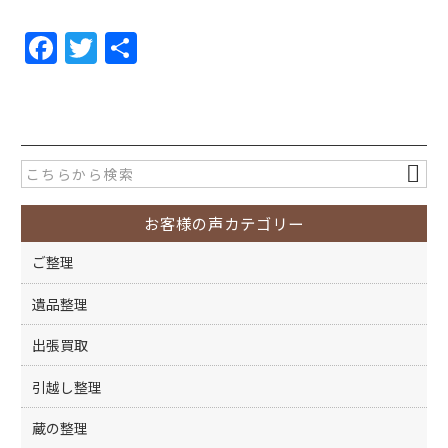
F
T
共
a
w
有
c
itt
e
er
b
o
お客様の声カテゴリー
o
k
ご整理
遺品整理
出張買取
引越し整理
蔵の整理