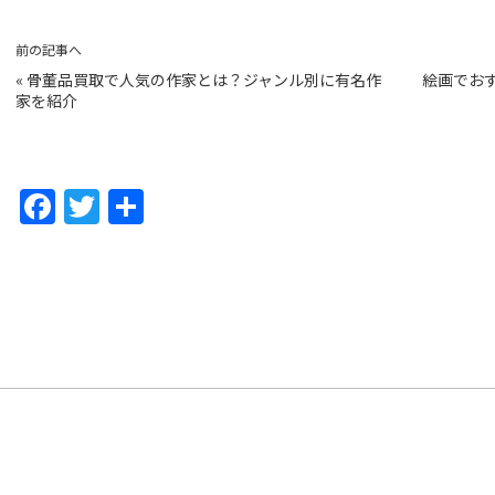
前の記事へ
«
骨董品買取で人気の作家とは？ジャンル別に有名作
絵画でお
家を紹介
F
T
共
a
w
有
c
itt
e
er
b
o
o
k