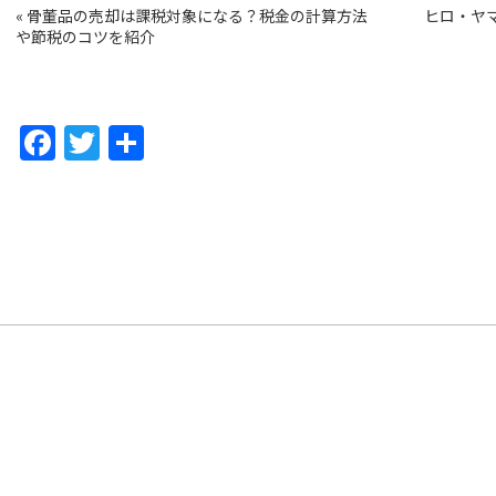
«
骨董品の売却は課税対象になる？税金の計算方法
ヒロ・ヤ
や節税のコツを紹介
F
T
共
a
w
有
c
itt
e
er
b
o
o
k